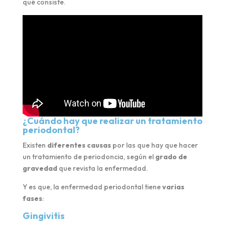
qué consiste.
¿Cuándo hay que realizar un tratamiento
periodontal?
Existen
diferentes causas
por las que hay que hacer
un tratamiento de periodoncia, según el
grado de
gravedad
que revista la enfermedad.
Y es que, la enfermedad periodontal tiene
varias
fases
:
Gingivitis