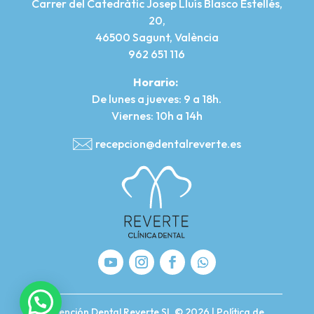
Carrer del Catedràtic Josep Lluís Blasco Estellés,
20,
46500 Sagunt, València
962 651 116
Horario:
De lunes a jueves: 9 a 18h.
Viernes: 10h a 14h
recepcion@dentalreverte.es
Atención Dental Reverte SL © 2026 |
Política de